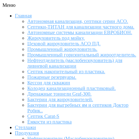
Меню
Главная
Автономная канализация, септики серии АСО.
Септики-ТИТАН для канализации частного дома.
Автономные системы канализации ЕВРОБИОН.
Жироуловитель под мойку.
Цеховой жироуловитель АСО ПД.
Промышленный жироуловитель.
Промышленный горизонтальный жироотделитель.
Нефтеотделитель (маслобензоуловитель) для
ливневой канализации
Септик накопительный из пластика.
Пожарные резервуары.
Кессон для скважин
Колодец канализационный пластиковый.
Дренажные тоннели Graf-300.
Бактерии для жироуловителей.
Бактерии для выгребных ям и септиков Доктор
Робик..
Септик Carat-S
Ёмкости из пластика
Стеллажи
Продукция
Нефтеуловители (Маслобензоуловители)