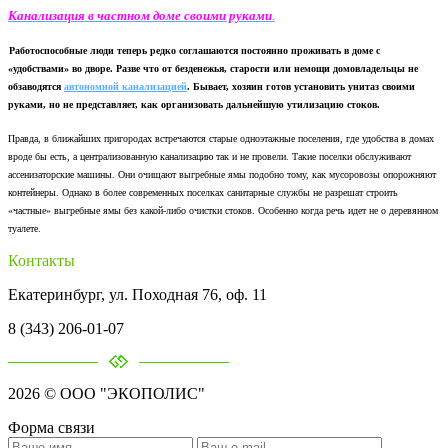
Канализация в частном доме своими руками
.
Работоспособные люди теперь редко соглашаются постоянно проживать в доме с
«удобствами» во дворе. Разве что от безденежья, старости или немощи домовладельцы не
обзаводятся
автономной канализацией
. Бывает, хозяин готов установить унитаз своими
руками, но не представляет, как организовать дальнейшую утилизацию стоков.
Правда, в ближайших пригородах встречаются старые одноэтажные поселения, где удобства в домах
вроде бы есть, а централизованную канализацию так и не провели. Такие поселки обслуживают
ассенизаторские машины. Они очищают выгребные ямы подобно тому, как мусоровозы опорожняют
контейнеры. Однако в более современных поселках санитарные службы не разрешат строить
«частные» выгребные ямы без какой-либо очистки стоков. Особенно когда речь идет не о деревянном
туалете.
Контакты
Екатеринбург, ул. Походная 76, оф. 11
8 (343) 206-01-07
2026 © ООО "ЭКОПОЛИС"
Форма связи