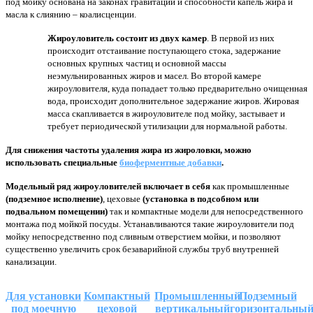
под мойку основана на законах гравитации и способности капель жира и
масла к слиянию – коалисценции.
Жироуловитель состоит из двух камер
. В первой из них
происходит отстаивание поступающего стока, задержание
основных крупных частиц и основной массы
неэмульнированных жиров и масел. Во второй камере
жироуловителя, куда попадает только предварительно очищенная
вода, происходит дополнительное задержание жиров. Жировая
масса скапливается в жироуловителе под мойку, застывает и
требует периодической утилизации для нормальной работы.
Для снижения частоты удаления жира из жироловки, можно
использовать специальные
биоферментные добавки
.
Модельный ряд жироуловителей включает в себя
как промышленные
(подземное исполнение)
, цеховые
(установка в подсобном или
подвальном помещении)
так и компактные модели для непосредственного
монтажа под мойкой посуды. Устанавливаются такие жироуловители под
мойку непосредственно под сливным отверстием мойки, и позволяют
существенно увеличить срок безаварийной службы труб внутренней
канализации.
Для установки
Компактный
Промышленный
Подземный
под моечную
цеховой
вертикальный
горизонтальны