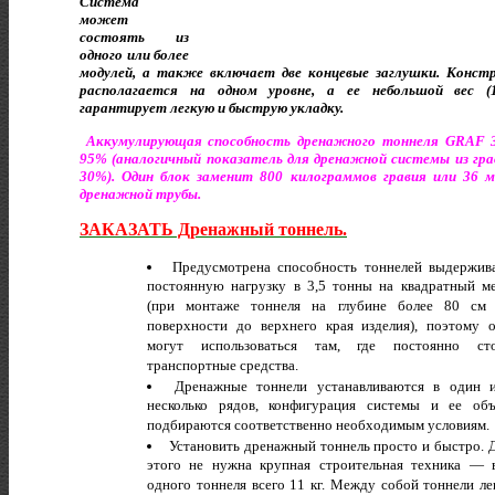
Система
может
состоять из
одного или более
модулей, а также включает две концевые заглушки. Конст
располагается на одном уровне, а ее небольшой вес (1
гарантирует легкую и быструю укладку.
А
ккумулирующая способность дренажного тоннеля GRAF 
95% (аналогичный показатель для дренажной системы из гр
30%). Один блок заменит 800 килограммов гравия или 36 
дренажной трубы.
ЗАКАЗАТЬ Дренажный тоннель.
Предусмотрена способность тоннелей выдержив
постоянную нагрузку в 3,5 тонны на квадратный м
(при монтаже тоннеля на глубине более 80 см
поверхности до верхнего края изделия), поэтому 
могут использоваться там, где постоянно ст
транспортные средства.
Дренажные тоннели устанавливаются в один 
несколько рядов, конфигурация системы и ее об
подбираются соответственно необходимым условиям.
Установить дренажный тоннель просто и быстро. 
этого не нужна крупная строительная техника — 
одного тоннеля всего 11 кг. Между собой тоннели ле