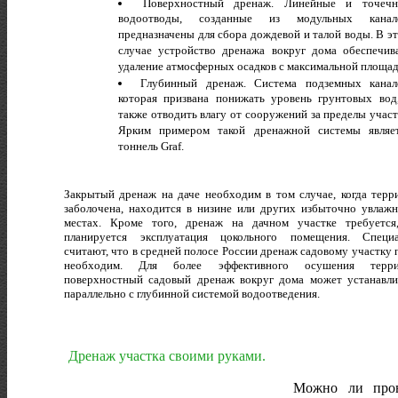
Поверхностный дренаж. Линейные и точеч
водоотводы, созданные из модульных канало
предназначены для сбора дождевой и талой воды. В э
случае устройство дренажа вокруг дома обеспечив
удаление атмосферных осадков с максимальной площад
Глубинный дренаж. Система подземных канал
которая призвана понижать уровень грунтовых вод
также отводить влагу от сооружений за пределы участ
Ярким примером такой дренажной системы являе
тоннель Graf.
Закрытый дренаж на даче необходим в том случае, когда терр
заболочена, находится в низине или других избыточно увлаж
местах. Кроме того, дренаж на дачном участке требуется
планируется эксплуатация цокольного помещения. Специ
считают, что в средней полосе России дренаж садовому участку 
необходим. Для более эффективного осушения терри
поверхностный садовый дренаж вокруг дома может устанавли
параллельно с глубинной системой водоотведения.
Дренаж участка своими руками.
Можно ли пров