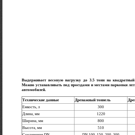
Выдерживает весовую нагрузку до 3.5 тонн на квадратный
Можно устанавливать под проездами и местами парковки ле
автомобилей.
Технические данные
Дренажный тоннель
Дре
Емкость, л
300
Длина, мм
1220
Ширина, мм
800
Высота, мм
510
Соединения DN
DN 100, 150, 200, 300