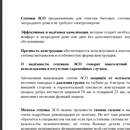
Септики АСО
предназначены для очистки бытовых сточны
загородного дома и не требуют электроэнергии.
Эффективная и надёжная канализация
, которая создаёт необх
комфорт в загородном доме или даче без дополнительных зат
обслуживание.
Прочность конструкции
обеспечивается используемым в изгото
септика материалом и особенностью формы конструкции.
О надёжности септиков АСО говорит многолетний
использования и отсутствие гарантийных случаев.
Автономная канализация септик АСО
защищён от всплыти
весенних паводках и
давления грунта
на глубине до 4 метров, та
внешней стороны в горизонтальной плоскости конструкции и
мощное ребро жёсткости шириной 70 мм. и толщиной 25 мм., к
выполняет несколько функций защиты.
Монтаж септика
АСО можно произвести
своими силами
и мы
очень подробные рекомендации по монтажу.
Но всё таки реком
обратится к специалистам так как если при установке септика не
казалось-бы незначительные, но очень Важные детали уста
возможно неправильное функционирование всей системы очистки