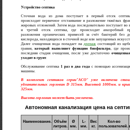
Устройство септика
Сточная вода из дома поступает в первый отсек септик
происходит первичное отстаивание и разложение тяжёлых фра
жировых отложений. Затем вода последовательно поступает во 
и третий отсек септика, где происходит анаэробный пр
разложения органических примесей за счёт бактерий без д
кислорода, находящихся в сточной воде или запущенных искусст
Далее очищенная вода попадает на
дренаж
состоящий из щеб
гравия,
который выполняет функцию биофильтра
, где прои
последняя стадия очищения, после уже достаточно
очищенна
уходит в грунт
.
Обслуживание септика
1 раз в два года
с помощью ассенизац
машины.
В комплект септиков серии"АСО" уже включена стои
удлинительных горловин D 315мм. Высотой 1000мм. и кр
325мм.
Высота горловин может быть увеличена.
Автономная канализация цена на септи
Наименование.
Объём
Ø
L-
Вес
Кол-во
литров.
мм.
мм.
кг.
пользователей.