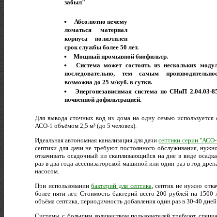
забыл"
Абсолютно нечему
ломаться материал
корпуса полиэтилен
срок службы более 50 лет.
Мощный промывной биофильтр.
Система может состоять из нескольких моду
последовательно, тем самым производительно
возможна до 25 м/куб. в сутки.
Энергонезависимая система по СНиП 2.04.03-8
почвенной дофильтрацией.
Для вывода сточных вод из дома на одну семью используется 
АСО-1 объёмом 2,5 м³ (до 5 человек).
Идеальная автономная канализация для дачи
септики серии "АСО
септики для дачи не требуют постоянного обслуживания, нужн
откачивать осадочный ил скапливающийся на дне в виде осадка
раз в два года ассенизаторской машиной или один раз в год дре
насосом.
При использовании
бактерий для септика
, септик не нужно отка
более пяти лет. Стоимость бактерий всего 200 рублей на 1500 
объёма септика, периодичность добавления один раз в 30-40 дней
Системы с большим количеством пользователей требуют специ