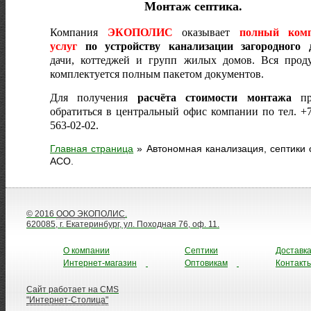
Монтаж септика.
Компания
ЭКОПОЛИС
оказывает
полный комп
услуг
по устройству канализации загородного 
дачи, коттеджей и групп жилых домов. Вся прод
комплектуется полным пакетом документов.
Для получения
расчёта стоимости монтажа
пр
обратиться в центральный офис компании по тел. +7
563-02-02.
Главная страница
»
Автономная канализация, септики 
АСО.
© 2016
ООО ЭКОПОЛИС
.
620085, г. Екатеринбург, ул. Походная 76, оф. 11.
О компании
Септики
Доставк
Интернет-магазин
Оптовикам
Контакт
Сайт работает на CMS
"Интернет-Столица"