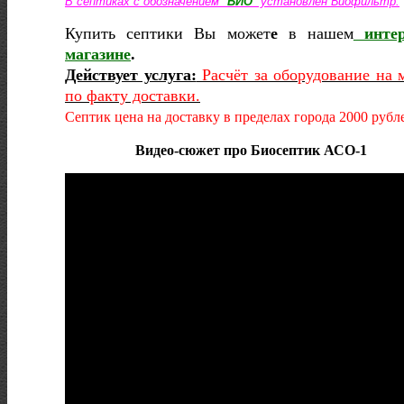
В септиках с обозначением "
БИО
" установлен Биофильтр.
Купить септики Вы может
е
в нашем
интер
магазине
.
Действует услуга:
Расчёт за оборудование на 
по факту доставки.
Септик цена на доставку в пределах города 2000 рубл
Видео-сюжет про Биосептик АСО-1