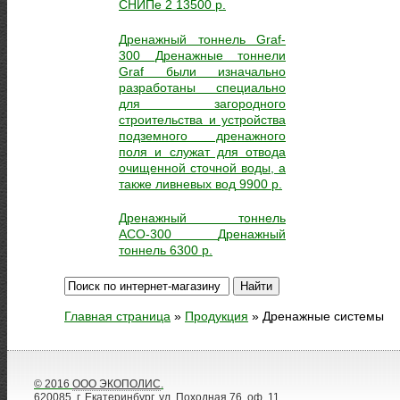
СНИПе 2
13500
р.
Дренажный тоннель Graf-
300
Дренажные тоннели
Graf были изначально
разработаны специально
для загородного
строительства и устройства
подземного дренажного
поля и служат для отвода
очищенной сточной воды, а
также ливневых вод
9900
р.
Дренажный тоннель
АСО-300
Дренажный
тоннель
6300
р.
Главная страница
»
Продукция
»
Дренажные системы
© 2016
ООО ЭКОПОЛИС
.
620085, г. Екатеринбург, ул. Походная 76, оф. 11.