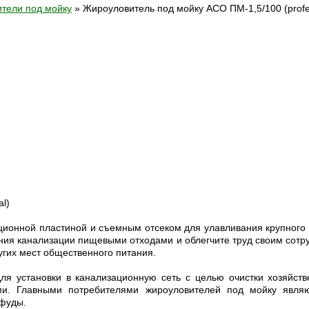
тели под мойку
»
Жироуловитель под мойку АСО ПМ-1,5/100 (profe
l)
ионной пластиной и съемным отсеком для улавливания крупного м
ния канализации пищевыми отходами и облегчите труд своим сотр
угих мест общественного питания.
ля установки в канализационную сеть с целью очистки хозяйств
ми. Главными потребителями жироуловителей под мойку являю
-фуды.