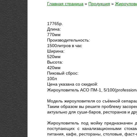
Главная страница
»
Продукция
»
Жироулови
17765
р.
Длина:
770
мм
Производительность:
1500
литров в час
Ширина:
520
мм
Высота:
420
мм
Пиковый сброс:
100
л
Цена указана со скидкой:
Жироуловитель АСО ПМ-1, 5/100(professiona
Модель жироуловителя со съёмной сепарац
Таким образом вы решите проблему засоре
актуально для суши-баров, ресторанов и др
Жироуловитель под мойку предназначен д
поступающих с канализационными стока
питания, кафе, рестораны, столовые, фаст