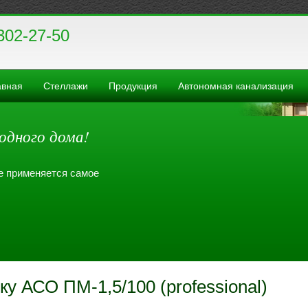
302-27-50
авная
Стеллажи
Продукция
Автономная канализация
одного дома!
де применяется самое
у АСО ПМ-1,5/100 (professional)