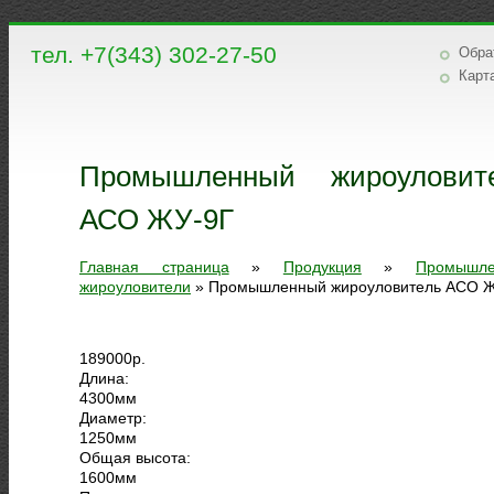
тел. +7(343) 302-27-50
Обра
Карт
Промышленный жироуловит
АСО ЖУ-9Г
Главная страница
»
Продукция
»
Промышл
жироуловители
»
Промышленный жироуловитель АСО 
189000
р.
Длина:
4300
мм
Диаметр:
1250
мм
Общая высота:
1600
мм