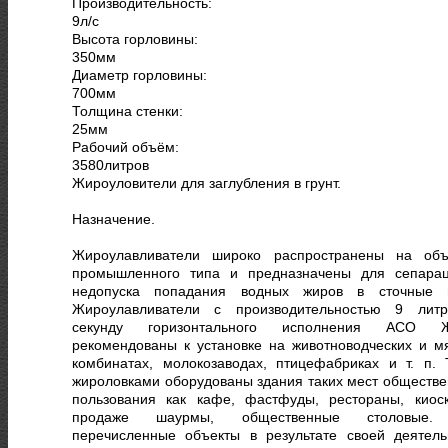
Производительность:
9
л/с
Высота горловины:
350
мм
Диаметр горловины:
700
мм
Толщина стенки:
25
мм
Рабочий объём:
3580
литров
Жироуловители для заглубления в грунт.
Назначение.
Жироулавливатели широко распространены на объ
промышленного типа и предназначены для сепара
недопуска попадания водных жиров в сточные 
Жироулавливатели с производительностью 9 лит
секунду горизонтального исполнения АСО Ж
рекомендованы к установке на животноводческих и м
комбинатах, молокозаводах, птицефабриках и т. п. 
жироловками оборудованы здания таких мест обществе
пользования как кафе, фастфуды, рестораны, киос
продаже шаурмы, общественные столовые.
перечисленные объекты в результате своей деятель