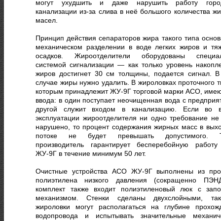
могут ухудшить и даже нарушить работу горо
канализации из-за слива в неё большого количества жи
масел.
Принцип действия сепараторов жира такого типа основ
механическом разделении в воде легких жиров и тя
осадков. Жироотделители оборудованы специа
системой сигнализации ― как только уровень накопл
жиров достигнет 30 см толщины, подается сигнал. В
случае жиры нужно удалить. В жироловках проточного т
которым принадлежит ЖУ-9Г торговой марки АСО, имею
ввода: в один поступает неочищенная вода с предприят
другой служит входом в канализацию. Если во 
эксплуатации жироотделителя ни одно требование не
нарушено, то процент содержания жирных масс в вых
потоке не будет превышать допустимого. Т
производитель гарантирует бесперебойную работ
ЖУ-9Г в течение минимум 50 лет.
Очистные устройства АСО ЖУ-9Г выполнены из про
полиэтилена низкого давления (сокращенно ПЭН
комплект также входит полиэтиленовый люк с зап
механизмом. Стенки сделаны двухслойными, та
жироловки могут располагаться на глубине прохож
водопровода и испытывать значительные механич