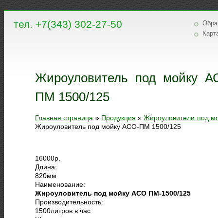
тел. +7(343) 302-27-50
Обра
Карт
Жироуловитель под мойку А
ПМ 1500/125
Главная страница
»
Продукция
»
Жироуловители под м
Жироуловитель под мойку АСО-ПМ 1500/125
16000
р.
Длина:
820
мм
Наименование:
Жироуловитель под мойку АСО ПМ-1500/125
Производительность:
1500
литров в час