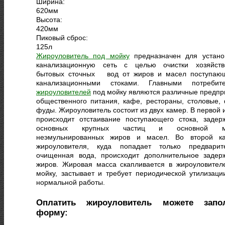
Ширина:
620
мм
Высота:
420
мм
Пиковый сброс:
125
л
Жироуловитель под мойку
предназначен для устано
канализационную сеть с целью очистки хозяйств
бытовых сточных вод от жиров и масел поступаю
канализационными стоками. Главными потребит
жироуловителей
под мойку являются различные предпр
общественного питания, кафе, рестораны, столовые, 
фуды. Жироуловитель состоит из двух камер. В первой 
происходит отстаивание поступающего стока, задер
основных крупных частиц и основной м
неэмульнированных жиров и масел. Во второй к
жироуловителя, куда попадает только предварит
очищенная вода, происходит дополнительное задер
жиров. Жировая масса скапливается в жироуловител
мойку, застывает и требует периодической утилизаци
нормальной работы.
Оплатить жироуловитель можете запо
форму: