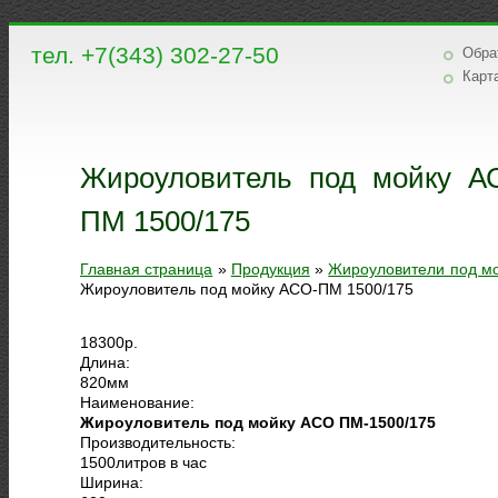
тел. +7(343) 302-27-50
Обра
Карт
Жироуловитель под мойку А
ПМ 1500/175
Главная страница
»
Продукция
»
Жироуловители под м
Жироуловитель под мойку АСО-ПМ 1500/175
18300
р.
Длина:
820
мм
Наименование:
Жироуловитель под мойку АСО ПМ-1500/175
Производительность:
1500
литров в час
Ширина: