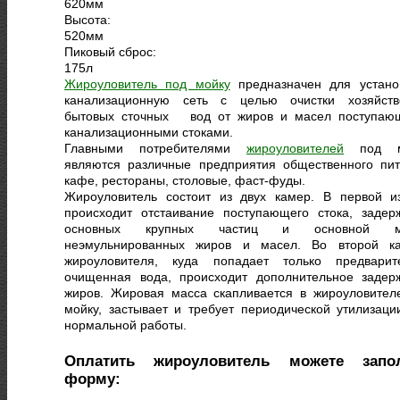
620
мм
Высота:
520
мм
Пиковый сброс:
175
л
Жироуловитель под мойку
предназначен для устано
канализационную сеть с целью очистки хозяйств
бытовых сточных вод от жиров и масел поступаю
канализационными стоками.
Главными потребителями
жироуловителей
под м
являются различные предприятия общественного пит
кафе, рестораны, столовые, фаст-фуды.
Жироуловитель состоит из двух камер. В первой и
происходит отстаивание поступающего стока, задер
основных крупных частиц и основной м
неэмульнированных жиров и масел. Во второй к
жироуловителя, куда попадает только предварит
очищенная вода, происходит дополнительное задер
жиров. Жировая масса скапливается в жироуловител
мойку, застывает и требует периодической утилизаци
нормальной работы.
Оплатить жироуловитель можете запо
форму: