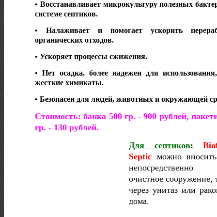
• Восстанавливает микрокультуру полезных бакте
системе септиков.
• Налаживает и помогает ускорить перераб
органических отходов.
• Ускоряет процессы сжижения.
• Нет осадка, более надежен для использования
жесткие химикаты.
• Безопасен для людей, животных и окружающей с
Стоимость: банка 500 гр. - 900 рублей, пакет
гр. - 130 рублей.
Для септиков
:
Bio
Septic
можно вносить
непосредственн
очистное сооружение, 
через унитаз или рак
дома.