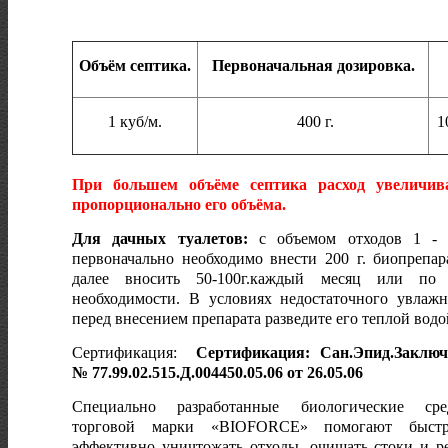
Объём септика.
Первоначальная дозировка.
1 куб/м.
400 г.
10
При большем объёме септика расход увеличив
пропорционально его объёма.
Для дачных туалетов:
с объемом отходов 1 -
первоначально необходимо внести 200 г. биопрепар
далее вносить 50-100г.каждый месяц или по
необходимости. В условиях недостаточного увлаж
перед внесением препарата разведите его теплой водо
Сертификация:
Сертификация: Сан.Эпид.Заклю
№
77.99.02.515.Д.004450.05.06 от 26.05.06
Специально разработанные биологические сре
торговой марки «BIOFORCE» помогают быст
эффективно уничтожать отходы, очищать стоки и р